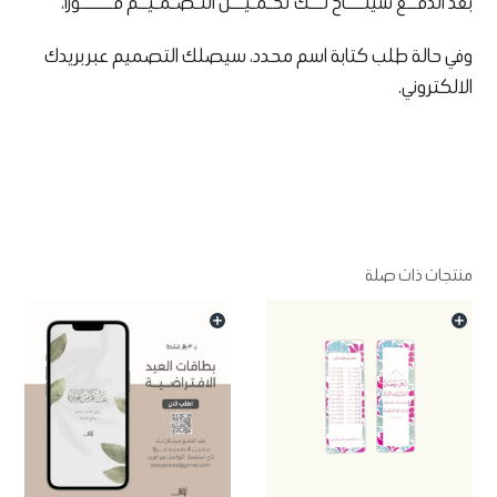
بعد الدفــع سيتــــاح لـــك تحـمـيـــل التـصـمـيــم فـــــــورًا،
وفي حالة طلب كتابة اسم محدد، سيصلك التصميم عبر بريدك
الالكتروني.
منتجات ذات صلة