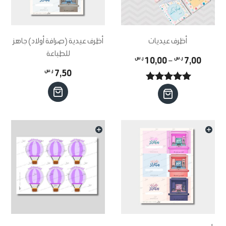
أظرف عيديات
أظرف عيدية (صرافة أولاد) جاهز
للطباعة
نطاق
7,00
ر.س
–
10,00
ر.س
7,50
ر.س
السعر:
تم التقييم
هناك
من
5.00
من 5
العديد
من
خلال
الأشكال
المختلفة
لهذا
المنتج.
يمكن