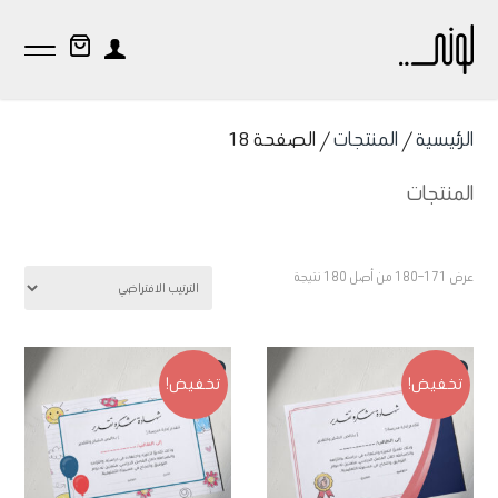
الرئيسية
/
المنتجات
/ الصفحة 18
المنتجات
عرض 171–180 من أصل 180 نتيجة
تخفيض!
تخفيض!