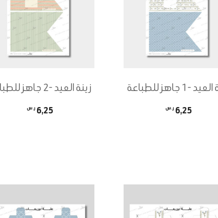
يد -1 جاهز للطباعة
زينة العيد -2 جاهز للطباعة
6,25
ر.س
6,25
ر.س