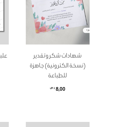
لهذا
المنتج.
يمكن
اختيار
الخيارات
على
شهادات شكر وتقدير
علب
صفحة
(نسخة الكترونية) جاهزة
المنتج
للطباعة
8,00
ر.س
هناك
العديد
من