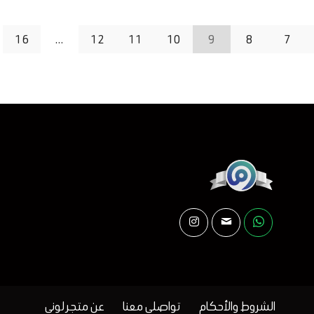
16
…
12
11
10
9
8
7
الشروط والأحكام
تواصلي معنا
عن متجر لوني