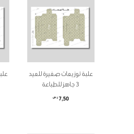
الأشكال
المختلفة
لهذا
المنتج.
يمكن
اختيار
الخيارات
على
علبة توزيعات صغيرة للعيد
علب
صفحة
3 جاهز للطباعة
المنتج
7,50
ر.س