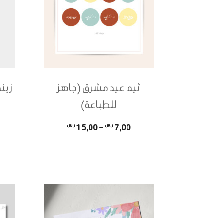
ثيم عيد مشرق (جاهز
زينة الع
للطباعة)
نطاق
7,00
ر.س
–
15,00
ر.س
هناك
السعر:
العديد
من
من
الأشكال
خلال
المختلفة