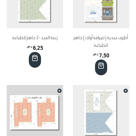
أظرف عيدية (صرافة أولاد) جاهز
زينة العيد -2 جاهز للطباعة
للطباعة
6,25
ر.س
7,50
ر.س