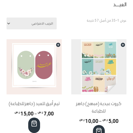
العيـــد
عرض 1–35 من أصل 57 نتيجة
كروت عيدية (مبهج) جاهز
ثيم أنيق للعيد (جاهز للطباعة)
للطباعة
نطاق
7,00
ر.س
–
15,00
ر.س
نطاق
5,00
ر.س
–
10,00
ر.س
السعر:
هناك
السعر:
هناك
من
العديد