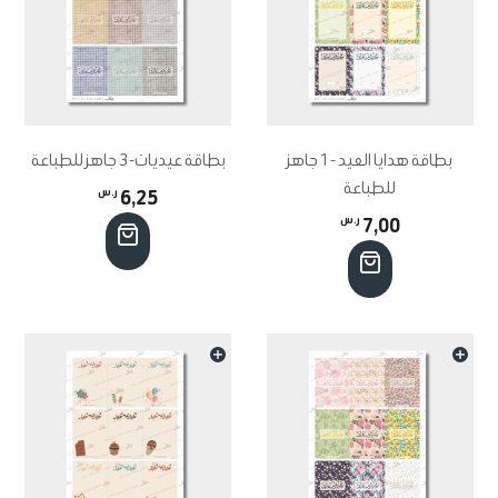
بطاقة هدايا العيد -1 جاهز
بطاقة عيديات-3 جاهز للطباعة
للطباعة
6,25
ر.س
7,00
ر.س