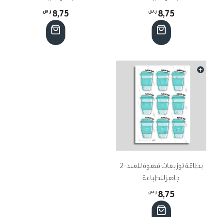
8,75
ر.س
8,75
ر.س
بطاقة توزيعات قهوة للعيد-2
جاهز للطباعة
8,75
ر.س