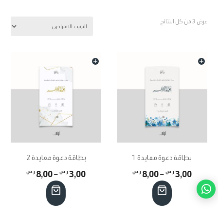
الخيارات
على
عرض ⁦3⁩ من كل النتائج
صفحة
المنتج
بطاقة دعوة معايدة 1
بطاقة دعوة معايدة 2
نطاق
نطاق
3,00
ر.س
–
8,00
ر.س
3,00
ر.س
–
8,00
ر.س
السعر:
السعر:
هناك
هناك
من
من
العديد
العديد
من
من