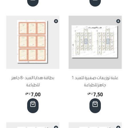
علبة توزيعات صغيرة للعيد 1
بطاقة هدايا العيد -8 جاهز
جاهز للطباعة
للطباعة
7,50
ر.س
7,00
ر.س