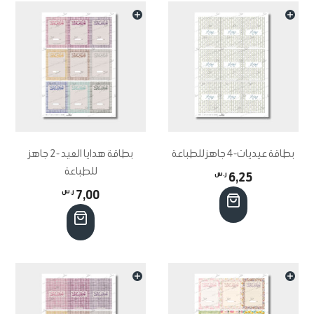
بطاقة عيديات-4 جاهز للطباعة
بطاقة هدايا العيد -2 جاهز
للطباعة
6,25
ر.س
7,00
ر.س